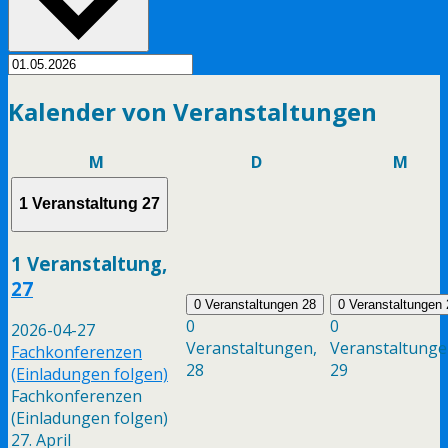
Kalender von Veranstaltungen
Montag
Dienstag
Mitt
M
D
M
1 Veranstaltung
27
1 Veranstaltung,
27
0 Veranstaltungen
28
0 Veranstaltungen
0
0
2026-04-27
Veranstaltungen,
Veranstaltunge
Fachkonferenzen
28
29
(Einladungen folgen)
Fachkonferenzen
(Einladungen folgen)
27. April